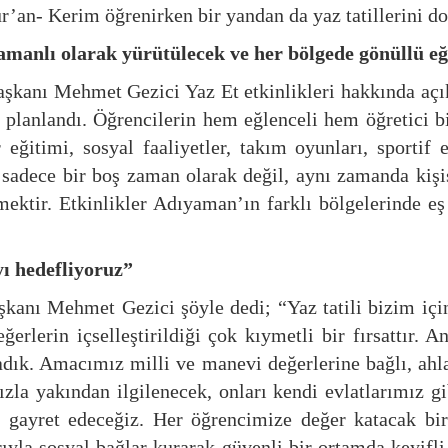
an- Kerim öğrenirken bir yandan da yaz tatillerini do
zamanlı olarak yürütülecek ve her bölgede gönüllü e
nı Mehmet Gezici Yaz Et etkinlikleri hakkında açıkl
k planlandı. Öğrencilerin hem eğlenceli hem öğretici 
 eğitimi, sosyal faaliyetler, takım oyunları, sportif 
sadece bir boş zaman olarak değil, aynı zamanda kişise
ektir. Etkinlikler Adıyaman’ın farklı bölgelerinde eş
ı hedefliyoruz”
ı Mehmet Gezici şöyle dedi; “Yaz tatili bizim için 
ğerlerin içselleştirildiği çok kıymetli bir fırsattır
ık. Amacımız milli ve manevi değerlerine bağlı, ahlak
zla yakından ilgilenecek, onları kendi evlatlarımız 
a gayret edeceğiz. Her öğrencimize değer katacak b
ıyla sosyal bağlar kurarak güvenli bir ortamda keyifli 