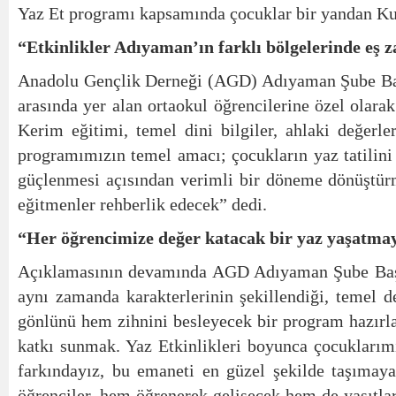
Yaz Et programı kapsamında çocuklar bir yandan Kur’
“Etkinlikler Adıyaman’ın farklı bölgelerinde eş 
Anadolu Gençlik Derneği (AGD) Adıyaman Şube Başka
arasında yer alan ortaokul öğrencilerine özel olara
Kerim eğitimi, temel dini bilgiler, ahlaki değerler
programımızın temel amacı; çocukların yaz tatilini 
güçlenmesi açısından verimli bir döneme dönüştürm
eğitmenler rehberlik edecek” dedi.
“Her öğrencimize değer katacak bir yaz yaşatmay
Açıklamasının devamında AGD Adıyaman Şube Başkan
aynı zamanda karakterlerinin şekillendiği, temel de
gönlünü hem zihnini besleyecek bir program hazırlad
katkı sunmak. Yaz Etkinlikleri boyunca çocuklarımı
farkındayız, bu emaneti en güzel şekilde taşımay
öğrenciler, hem öğrenerek gelişecek hem de yaşıtlar