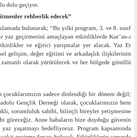
lu dolu geçiyor.
ğitmenler rehberlik edecek”
amada bulunarak; “Bu yılki program, 3. ve 8. sınıf
bir yaz geçirmesini amaçlayan etkinliklerde Kur’an-ı
etkinlikler ve eğitici yarışmalar yer alacak. Yaz Et
l gelişim, değer eğitimi ve arkadaşlık ilişkilerinin
 zamanlı olarak yürütülecek ve her bölgede gönüllü
çocuklarımızın sadece dinlendiği bir dönem değil;
. Anadolu Gençlik Derneği olarak, çocuklarımızın hem
lı, sorumluluk sahibi, bilinçli bireyler yetişmesine
gibi göreceğiz. Anne babaların bize duyduğu güvenin
ir yaz yaşatmayı hedefliyoruz. Program kapsamında
vakit geçirme fırsatı bulacak. Etkinliklerin sonunda