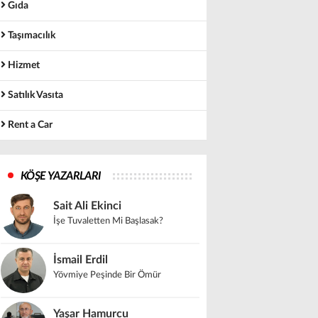
Gıda
Taşımacılık
Hizmet
Satılık Vasıta
Rent a Car
KÖŞE YAZARLARI
Sait Ali Ekinci
İşe Tuvaletten Mi Başlasak?
İsmail Erdil
Yövmiye Peşinde Bir Ömür
Yaşar Hamurcu