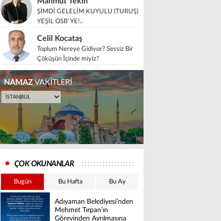
Mahmut Tekin
ŞİMDİ GELELİM KUYULU (TURUŞ)
YEŞİL OSB’ YE!..
Celil Kocataş
Toplum Nereye Gidiyor? Sessiz Bir
Çöküşün İçinde miyiz?
NAMAZ
VAKİTLERİ
ÇOK OKUNANLAR
Bugün
Bu Hafta
Bu Ay
Adıyaman Belediyesi’nden
Mehmet Tırpan’ın
Görevinden Ayrılmasına