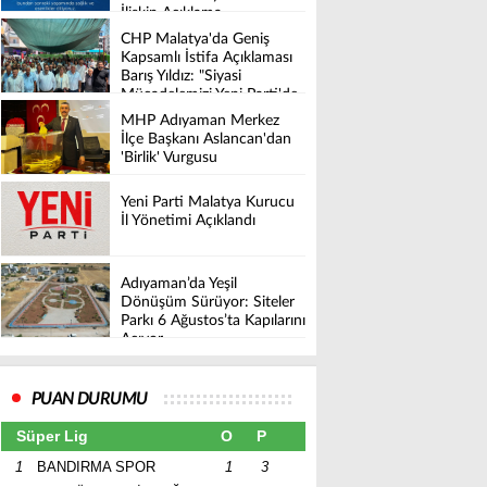
İlişkin Açıklama
CHP Malatya'da Geniş
Kapsamlı İstifa Açıklaması
Barış Yıldız: "Siyasi
Mücadelemizi Yeni Parti'de
Sürdüreceğiz"
MHP Adıyaman Merkez
İlçe Başkanı Aslancan'dan
'Birlik' Vurgusu
Yeni Parti Malatya Kurucu
İl Yönetimi Açıklandı
Adıyaman’da Yeşil
Dönüşüm Sürüyor: Siteler
Parkı 6 Ağustos’ta Kapılarını
Açıyor
PUAN DURUMU
Süper Lig
O
P
1
BANDIRMA SPOR
1
3