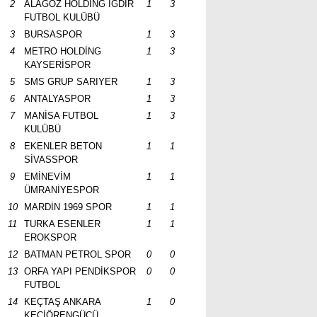
2
ALAGÖZ HOLDİNG IĞDIR
1
3
FUTBOL KULÜBÜ
3
BURSASPOR
1
3
4
METRO HOLDİNG
1
3
KAYSERİSPOR
5
SMS GRUP SARIYER
1
3
6
ANTALYASPOR
1
3
7
MANİSA FUTBOL
1
3
KULÜBÜ
8
EKENLER BETON
1
1
SİVASSPOR
9
EMİNEVİM
1
1
ÜMRANİYESPOR
10
MARDİN 1969 SPOR
1
1
11
TURKA ESENLER
1
1
EROKSPOR
12
BATMAN PETROL SPOR
0
0
13
ORFA YAPI PENDİKSPOR
0
0
FUTBOL
14
KEÇTAŞ ANKARA
1
0
KEÇİÖRENGÜCÜ