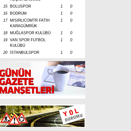
15
BOLUSPOR
1
0
16
BODRUM
1
0
17
MISIRLICOMTR FATİH
1
0
KARAGÜMRÜK
18
MUĞLASPOR KULÜBÜ
1
0
19
VAN SPOR FUTBOL
1
0
KULÜBÜ
20
İSTANBULSPOR
1
0