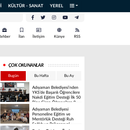
İ
KÜLTÜR - SANAT
YEREL
Rehber
İlan
İletişim
Künye
RSS
ÇOK OKUNANLAR
Bugün
Bu Hafta
Bu Ay
Adıyaman Belediyesi’nden
YKS’de Başarılı Öğrencilere
Nakdi Eğitim Desteği İlk 50
Bine Giren Öğrencilere 8
Bin İle 16 Bin TL Arasında
Adıyaman Belediyesi
Destek Verilecek
Personeline Eğitim ve
Mentörlük Desteği Ruh
Sağlığı ve Psikososyal
Destek Projesi Başarıyla