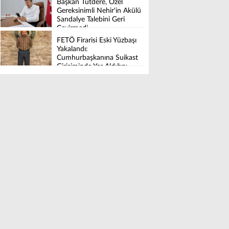
Başkan Tutdere, Özel
Tamamlandı
Gereksinimli Nehir'in Akülü
Sandalye Talebini Geri
Çevirmedi
FETÖ Firarisi Eski Yüzbaşı
Yakalandı:
Cumhurbaşkanına Suikast
Girişiminde Yer Aldığını
İtiraf Etti