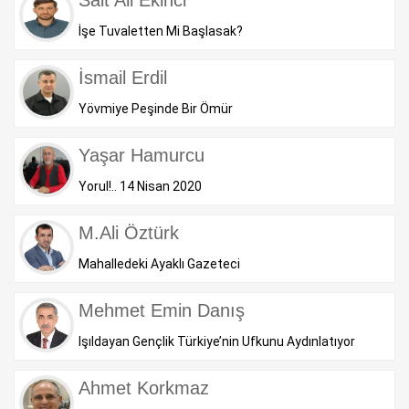
Sait Ali Ekinci
İşe Tuvaletten Mi Başlasak?
İsmail Erdil
Yövmiye Peşinde Bir Ömür
Yaşar Hamurcu
Yorul!.. 14 Nisan 2020
M.Ali Öztürk
Mahalledeki Ayaklı Gazeteci
Mehmet Emin Danış
Işıldayan Gençlik Türkiye’nin Ufkunu Aydınlatıyor
Ahmet Korkmaz