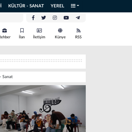
İ
KÜLTÜR - SANAT
YEREL
Rehber
İlan
İletişim
Künye
RSS
 - Sanat