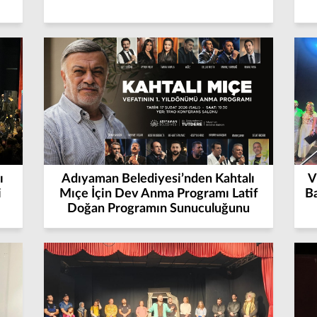
ı
Adıyaman Belediyesi’nden Kahtalı
V
i
Mıçe İçin Dev Anma Programı Latif
B
Doğan Programın Sunuculuğunu
Yapacak