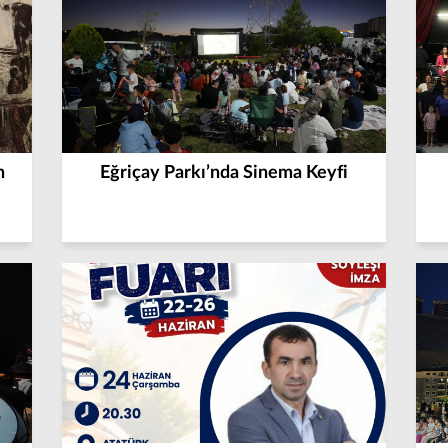
n
Eğriçay Parkı’nda Sinema Keyfi