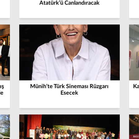
Atatürk’ü Canlandıracak
ış
Münih’te Türk Sineması Rüzgarı
Ka
le
Esecek