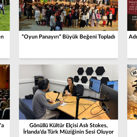
en
“Oyun Panayırı” Büyük Beğeni Topladı
Adı
’a
Gönüllü Kültür Elçisi Aslı Stokes,
İrlanda’da Türk Müziğinin Sesi Oluyor