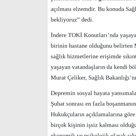
açılması elzemdir. Bu konuda Sağl
bekliyoruz” dedi.
İndere TOKİ Konutları’nda yaşayan
birinin hastane olduğunu belirten 
sağlık hizmetlerine erişimde sıkınt
yaşayan vatandaşların da kendi böl
Murat Çeliker, Sağlık Bakanlığı’n
Depremin sosyal hayata yansımala
Şubat sonrası en fazla boşanmanın 
Hukukçuların açıklamalarına göre
birçok kişinin işsiz kalması olduğu
ekonomik ve psikolojik olarak çık