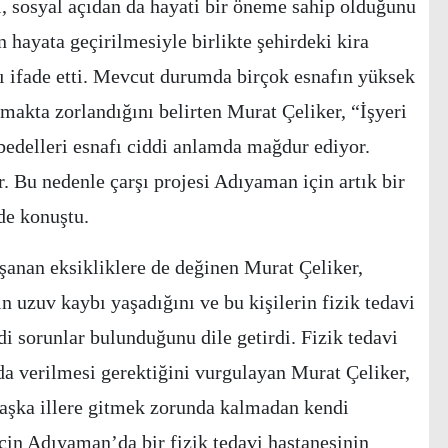
il, sosyal açıdan da hayati bir öneme sahip olduğunu
 hayata geçirilmesiyle birlikte şehirdeki kira
ı ifade etti. Mevcut durumda birçok esnafın yüksek
lmakta zorlandığını belirten Murat Çeliker, “İşyeri
a bedelleri esnafı ciddi anlamda mağdur ediyor.
. Bu nedenle çarşı projesi Adıyaman için artık bir
nde konuştu.
şanan eksikliklere de değinen Murat Çeliker,
 uzuv kaybı yaşadığını ve bu kişilerin fizik tedavi
di sorunlar bulunduğunu dile getirdi. Fizik tedavi
a verilmesi gerektiğini vurgulayan Murat Çeliker,
aşka illere gitmek zorunda kalmadan kendi
için Adıyaman’da bir fizik tedavi hastanesinin