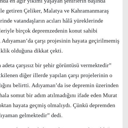
nda en ağır yıkımı yaşayan şehirlerin başında
ile getiren Çeliker, Malatya ve Kahramanmaraş
inde vatandaşların acıları hâlâ yüreklerinde
kleriyle birçok depremzedenin konut sahibi
, Adıyaman’da çarşı projesinin hayata geçirilmemiş
iklik olduğuna dikkat çekti.
deta çarşısız bir şehir görüntüsü vermektedir”
ilenen diğer illerde yapılan çarşı projelerinin o
dığını belirtti. Adıyaman’da ise depremin üzerinden
 hala somut bir adım atılmadığını ifade eden Murat
çoktan hayata geçmiş olmalıydı. Çünkü depremden
Adıyaman gelmektedir” dedi.