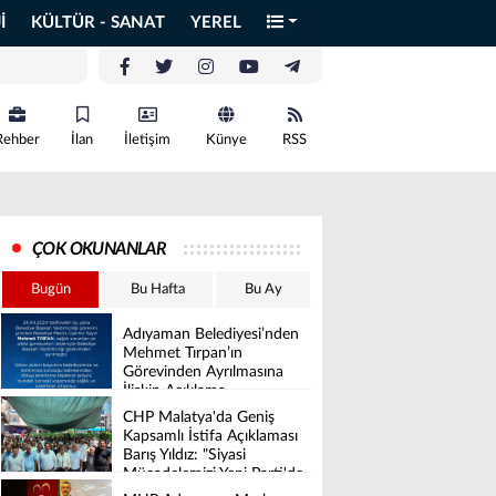
İ
KÜLTÜR - SANAT
YEREL
Rehber
İlan
İletişim
Künye
RSS
ÇOK OKUNANLAR
Bugün
Bu Hafta
Bu Ay
Adıyaman Belediyesi’nden
Mehmet Tırpan’ın
Görevinden Ayrılmasına
İlişkin Açıklama
CHP Malatya'da Geniş
Kapsamlı İstifa Açıklaması
Barış Yıldız: "Siyasi
Mücadelemizi Yeni Parti'de
Sürdüreceğiz"