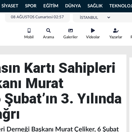
SİYASET
SPOR
EĞİTİM
DÜNYA
SAĞLIK
TEKNOLOJ
08 AĞUSTOS Cumartesi 02:57
Mobil
Arama
Galeriler
Videolar
Yazarlar
ın Kartı Sahipleri
kanı Murat
 Şubat’ın 3. Yılında
ağrı
ri Derneği Başkanı Murat Çeliker, 6 Şubat