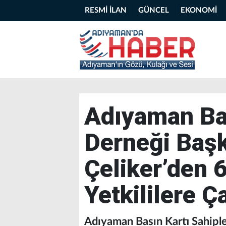
RESMİ İLAN
GÜNCEL
EKONOMİ
Adıyaman Bas
Derneği Baş
Çeliker’den 6
Yetkililere Ç
Adıyaman Basın Kartı Sahiple