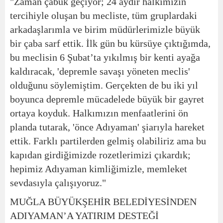
"Zaman çabuk geçiyor; 24 aydır halkımızın
tercihiyle oluşan bu mecliste, tüm gruplardaki
arkadaşlarımla ve birim müdürlerimizle büyük
bir çaba sarf ettik. İlk gün bu kürsüye çıktığımda,
bu meclisin 6 Şubat’ta yıkılmış bir kenti ayağa
kaldıracak, 'depremle savaşı yöneten meclis'
olduğunu söylemiştim. Gerçekten de bu iki yıl
boyunca depremle mücadelede büyük bir gayret
ortaya koyduk. Halkımızın menfaatlerini ön
planda tutarak, 'önce Adıyaman' şiarıyla hareket
ettik. Farklı partilerden gelmiş olabiliriz ama bu
kapıdan girdiğimizde rozetlerimizi çıkardık;
hepimiz Adıyaman kimliğimizle, memleket
sevdasıyla çalışıyoruz."
MUĞLA BÜYÜKŞEHİR BELEDİYESİNDEN
ADIYAMAN’A YATIRIM DESTEĞİ