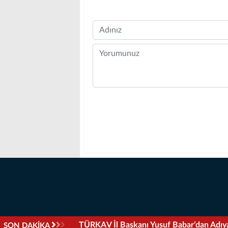
Name
Comment
ı Sahipleri Derneği’ne Ziyaret
SON DAKİKA