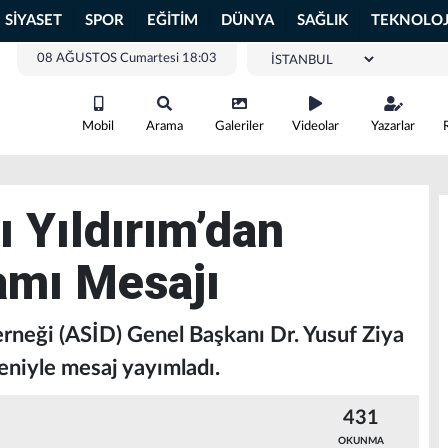
SİYASET
SPOR
EĞİTİM
DÜNYA
SAĞLIK
TEKNOLOJ
08 AĞUSTOS Cumartesi 18:03
Mobil
Arama
Galeriler
Videolar
Yazarlar
 Yıldırım’dan
amı Mesajı
erneği (ASİD) Genel Başkanı Dr. Yusuf Ziya
eniyle mesaj yayımladı.
431
OKUNMA