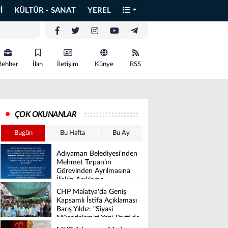
İ
KÜLTÜR - SANAT
YEREL
Rehber
İlan
İletişim
Künye
RSS
ÇOK OKUNANLAR
Bugün
Bu Hafta
Bu Ay
Adıyaman Belediyesi’nden
Mehmet Tırpan’ın
Görevinden Ayrılmasına
İlişkin Açıklama
CHP Malatya'da Geniş
Kapsamlı İstifa Açıklaması
Barış Yıldız: "Siyasi
Mücadelemizi Yeni Parti'de
Sürdüreceğiz"