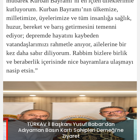
mübarek Kurban Bayramı’nı en içten dileklerimle
kutluyorum. Kurban Bayramı’nın ülkemize,
milletimize, üyelerimize ve tüm insanlığa sağlık,
huzur, bereket ve barış getirmesini temenni
ediyor; depremde hayatını kaybeden
vatandaşlarımızı rahmetle anıyor, ailelerine bir
kez daha sabır diliyorum. Rabbim bizlere birlik
ve beraberlik içerisinde nice bayramlara ulaşmayı
nasip etsin.”
TÜRKAV İl Başkanı Yusuf Babar’dan
Adıyaman Basın Kartı Sahipleri Derneği’ne
Ziyaret