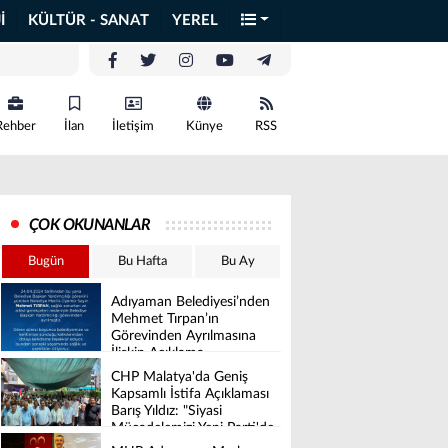
İ
KÜLTÜR - SANAT
YEREL
Rehber
İlan
İletişim
Künye
RSS
ÇOK OKUNANLAR
Bugün
Bu Hafta
Bu Ay
Adıyaman Belediyesi’nden
Mehmet Tırpan’ın
Görevinden Ayrılmasına
İlişkin Açıklama
CHP Malatya'da Geniş
Kapsamlı İstifa Açıklaması
Barış Yıldız: "Siyasi
Mücadelemizi Yeni Parti'de
Sürdüreceğiz"