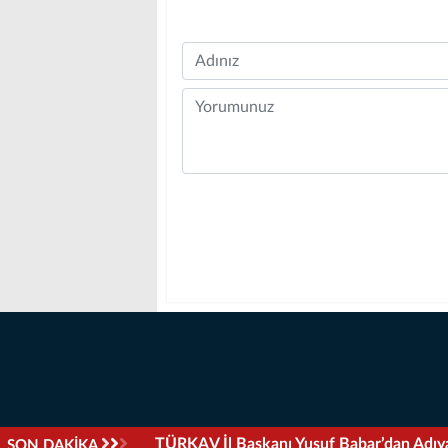
Name
Comment
Ceylanpınar’da “Yeni Sufra Mahallesi” R
SON DAKİKA