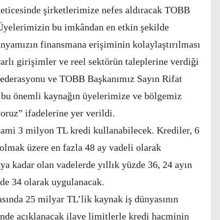
neticesinde şirketlerimize nefes aldıracak TOBB
 Üyelerimizin bu imkândan en etkin şekilde
nyamızın finansmana erişiminin kolaylaştırılması
arlı girişimler ve reel sektörün taleplerine verdiği
 Federasyonu ve TOBB Başkanımız Sayın Rifat
, bu önemli kaynağın üyelerimize ve bölgemiz
oruz” ifadelerine yer verildi.
mi 3 milyon TL kredi kullanabilecek. Krediler, 6
lmak üzere en fazla 48 ay vadeli olarak
aya kadar olan vadelerde yıllık yüzde 36, 24 ayın
zde 34 olarak uygulanacak.
sında 25 milyar TL’lik kaynak iş dünyasının
inde açıklanacak ilave limitlerle kredi hacminin