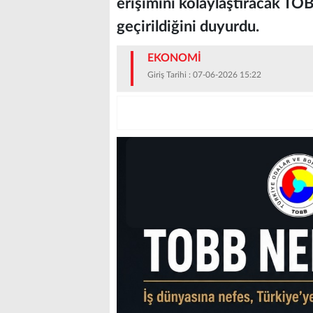
erişimini kolaylaştıracak TO
geçirildiğini duyurdu.
EKONOMİ
Giriş Tarihi : 07-06-2026 15:22