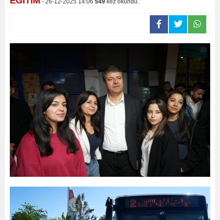
EĞİTİM
- 26-12-2025 14:06
549
kez okundu.