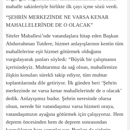
mahalle sakinleriyle birlikte ilk çayı içme sözü verdi.
“ŞEHRİN MERKEZİNDE NE VARSA KENAR
MAHALLELERİNDE DE O OLACAK”
Siteler Mahallesi’nde vatandaşlara hitap eden Başkan
Abdurrahman Tutdere, hizmet anlayışlarının kentin tüm
mahallelerine eşit hizmet götürmek olduğunu
vurgulayarak şunları söyledi:
“Büyük bir çalışmanın
içerisindeyiz. Muhtarımız da sağ olsun, mahallemize
ilişkin konuları sürekli takip ediyor, tüm muhtar
toplantılarında dile getiriyor. İlk günden beri ‘Şehrin
merkezinde ne varsa kenar mahallelerinde de o olacak’
dedik. Anlayışımız budur. Şehrin neresinde olursa
olsun, nerede bir vatandaşımız varsa hizmeti oraya,
vatandaşımızın ayağına götürmek için çalışıyoruz. Hem
deprem öncesinden hem de deprem sonrasından
kaynaklanan bazı sorunlar var. Bunları da sizlerin