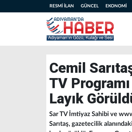
RESMİ İLAN
GÜNCEL
EKONOMİ
Cemil Sarıtaş
TV Programı 
Layık Görüld
Sar TV İmtiyaz Sahibi ve ww
Sarıtaş, gazetecilik alanındak