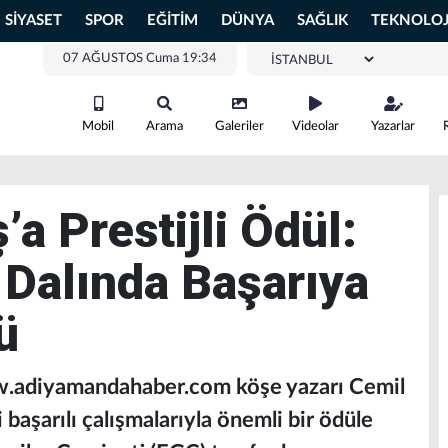
SİYASET
SPOR
EĞİTİM
DÜNYA
SAĞLIK
TEKNOLOJ
07 AĞUSTOS Cuma 19:34
Mobil
Arama
Galeriler
Videolar
Yazarlar
’a Prestijli Ödül:
Dalında Başarıya
ü
w.adiyamandahaber.com köşe yazarı Cemil
i başarılı çalışmalarıyla önemli bir ödüle