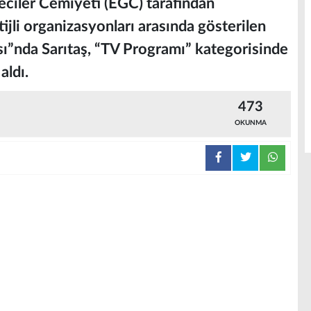
eciler Cemiyeti (EGC) tarafından
jli organizasyonları arasında gösterilen
sı”nda Sarıtaş, “TV Programı” kategorisinde
aldı.
473
OKUNMA