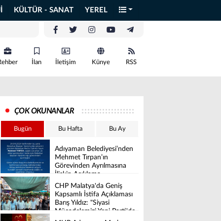
İ
KÜLTÜR - SANAT
YEREL
Rehber
İlan
İletişim
Künye
RSS
ÇOK OKUNANLAR
Bugün
Bu Hafta
Bu Ay
Adıyaman Belediyesi’nden
Mehmet Tırpan’ın
Görevinden Ayrılmasına
İlişkin Açıklama
CHP Malatya'da Geniş
Kapsamlı İstifa Açıklaması
Barış Yıldız: "Siyasi
Mücadelemizi Yeni Parti'de
Sürdüreceğiz"