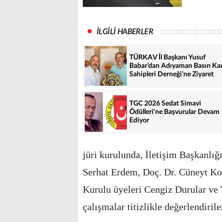
İLGİLİ HABERLER
TÜRKAV İl Başkanı Yusuf
Babar’dan Adıyaman Basın Kar
Sahipleri Derneği’ne Ziyaret
TGC 2026 Sedat Simavi
Ödülleri'ne Başvurular Devam
Ediyor
jüri kurulunda, İletişim Başkanlı
Serhat Erdem, Doç. Dr. Cüneyt Ko
Kurulu üyeleri Cengiz Durular ve
çalışmalar titizlikle değerlendirile