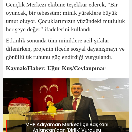
Gençlik Merkezi ekibine teşekkür ederek, “Bir
oyuncak, bir tebessüm; minik yüreklere büyük
umut oluyor. Çocuklarımızın yüzündeki mutluluk
her şeye değer” ifadelerini kullandı.
Etkinlik sonunda tüm miniklere acil şifalar
dilenirken, projenin ilçede sosyal dayanışmayı ve
gönüllülük ruhunu güçlendirdiği vurgulandı.
Kaynak/Haber: Uğur Kuş/Ceylanpınar
MHP Adıyaman Merkez İlçe Başkanı
Aslancan'dan 'Birlik' Vurgusu