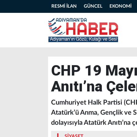
RESMİ İLAN
GÜNCEL
EKONOMİ
CHP 19 Mayıs
Anıtı’na Çel
Cumhuriyet Halk Partisi (CHP
Atatürk’ü Anma, Gençlik ve 
dolayısıyla Atatürk Anıtı’na 
SİYASET