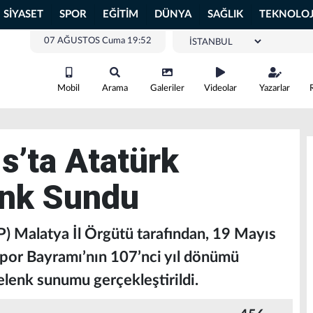
SİYASET
SPOR
EĞİTİM
DÜNYA
SAĞLIK
TEKNOLOJ
07 AĞUSTOS Cuma 19:52
Mobil
Arama
Galeriler
Videolar
Yazarlar
’ta Atatürk
enk Sundu
) Malatya İl Örgütü tarafından, 19 Mayıs
Spor Bayramı’nın 107’nci yıl dönümü
çelenk sunumu gerçekleştirildi.