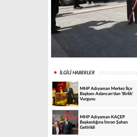
İLGİLİ HABERLER
MHP Adıyaman Merkez İlçe
Başkanı Aslancan'dan 'Birlik'
Vurgusu
MHP Adıyaman KAÇEP
Başkanlığına İmran Şahan
Getirildi