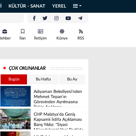
İ
KÜLTÜR - SANAT
YEREL
Rehber
İlan
İletişim
Künye
RSS
ÇOK OKUNANLAR
Bugün
Bu Hafta
Bu Ay
Adıyaman Belediyesi’nden
Mehmet Tırpan’ın
Görevinden Ayrılmasına
İlişkin Açıklama
CHP Malatya'da Geniş
Kapsamlı İstifa Açıklaması
Barış Yıldız: "Siyasi
Mücadelemizi Yeni Parti'de
Sürdüreceğiz"