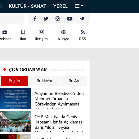
İ
KÜLTÜR - SANAT
YEREL
Rehber
İlan
İletişim
Künye
RSS
ÇOK OKUNANLAR
Bugün
Bu Hafta
Bu Ay
Adıyaman Belediyesi’nden
Mehmet Tırpan’ın
Görevinden Ayrılmasına
İlişkin Açıklama
CHP Malatya'da Geniş
Kapsamlı İstifa Açıklaması
Barış Yıldız: "Siyasi
Mücadelemizi Yeni Parti'de
Sürdüreceğiz"