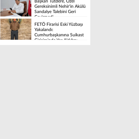
Başkan Tutdere, Özel
Tamamlandı
Gereksinimli Nehir'in Akülü
Sandalye Talebini Geri
Çevirmedi
FETÖ Firarisi Eski Yüzbaşı
Yakalandı:
Cumhurbaşkanına Suikast
Girişiminde Yer Aldığını
İtiraf Etti