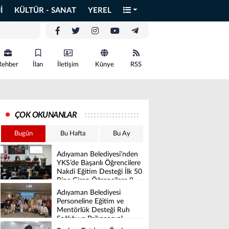
İ
KÜLTÜR - SANAT
YEREL
Rehber
İlan
İletişim
Künye
RSS
ÇOK OKUNANLAR
Bugün
Bu Hafta
Bu Ay
Adıyaman Belediyesi’nden
YKS’de Başarılı Öğrencilere
Nakdi Eğitim Desteği İlk 50
Bine Giren Öğrencilere 8
Bin İle 16 Bin TL Arasında
Adıyaman Belediyesi
Destek Verilecek
Personeline Eğitim ve
Mentörlük Desteği Ruh
Sağlığı ve Psikososyal
Destek Projesi Başarıyla