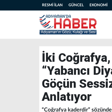
RESMİ İLAN
GÜNCEL
EKONOMİ
İki Coğrafya
“Yabancı Diya
Göçün Sessiz
Anlatıyor
“Coğrafya kaderdir” sözünden