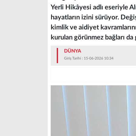
Yerli Hikâyesi adlı eseriyle 
hayatların izini sürüyor. Değ
kimlik ve aidiyet kavramlarını
kurulan görünmez bağları da g
DÜNYA
Giriş Tarihi : 15-06-2026 10:34