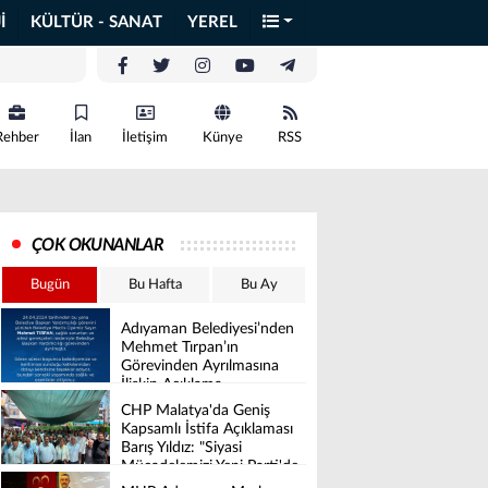
İ
KÜLTÜR - SANAT
YEREL
Rehber
İlan
İletişim
Künye
RSS
ÇOK OKUNANLAR
Bugün
Bu Hafta
Bu Ay
Adıyaman Belediyesi’nden
Mehmet Tırpan’ın
Görevinden Ayrılmasına
İlişkin Açıklama
CHP Malatya'da Geniş
Kapsamlı İstifa Açıklaması
Barış Yıldız: "Siyasi
Mücadelemizi Yeni Parti'de
Sürdüreceğiz"