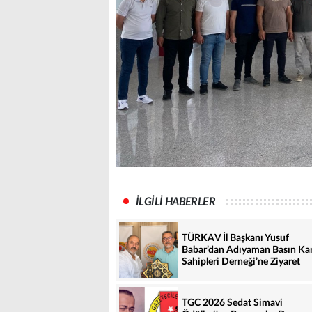
İLGİLİ HABERLER
TÜRKAV İl Başkanı Yusuf
Babar’dan Adıyaman Basın Kar
Sahipleri Derneği’ne Ziyaret
TGC 2026 Sedat Simavi