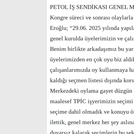
PETOL İŞ SENDİKASI GENEL
Kongre süreci ve sonrası olaylarl
Eroğlu; “29.06. 2025 yılında yapı
genel kurulda üyelerimizin ve çal
Benim birlikte arkadaşımız bu yarı
üyelerimizden en çok oyu biz ald
çalışanlarımızda oy kullanmaya h
kaldığı seçmen listesi dışında kors
Merkezdeki oylama gayet düzgün 
maalesef TPİC işyerimizin seçimi 
seçime dahil olmadık ve konuyu ön
ilettik, genel merkez her şey aslın
duyarsız kalarak seçimlerin bu ş