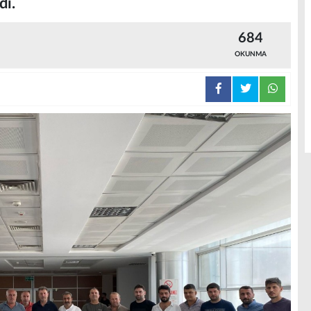
dı.
684
OKUNMA