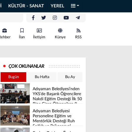
İ
KÜLTÜR - SANAT
YEREL
Rehber
İlan
İletişim
Künye
RSS
ÇOK OKUNANLAR
Bugün
Bu Hafta
Bu Ay
Adıyaman Belediyesi’nden
YKS’de Başarılı Öğrencilere
Nakdi Eğitim Desteği İlk 50
Bine Giren Öğrencilere 8
Bin İle 16 Bin TL Arasında
Adıyaman Belediyesi
Destek Verilecek
Personeline Eğitim ve
Mentörlük Desteği Ruh
Sağlığı ve Psikososyal
Destek Projesi Başarıyla