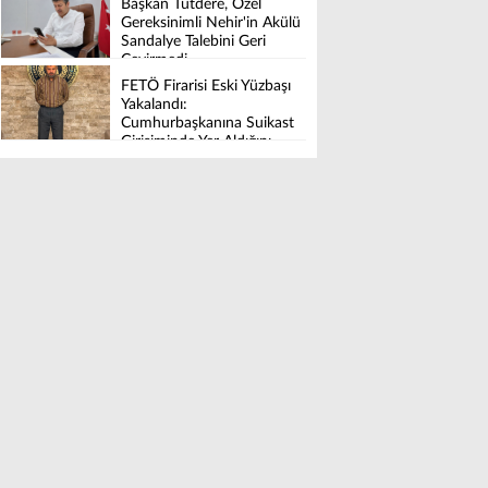
Başkan Tutdere, Özel
Tamamlandı
Gereksinimli Nehir'in Akülü
Sandalye Talebini Geri
Çevirmedi
FETÖ Firarisi Eski Yüzbaşı
Yakalandı:
Cumhurbaşkanına Suikast
Girişiminde Yer Aldığını
İtiraf Etti