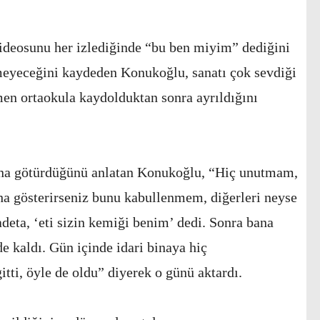
ideosunu her izlediğinde “bu ben miyim” dediğini
meyeceğini kaydeden Konukoğlu, sanatı çok sevdiği
men ortaokula kaydolduktan sonra ayrıldığını
nına götürdüğünü anlatan Konukoğlu, “Hiç unutmam,
a gösterirseniz bunu kabullenmem, diğerleri neyse
adeta, ‘eti sizin kemiği benim’ dedi. Sonra bana
e kaldı. Gün içinde idari binaya hiç
tti, öyle de oldu” diyerek o günü aktardı.