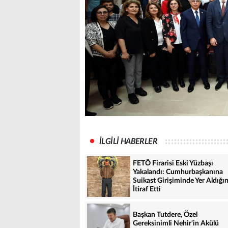
İLGİLİ HABERLER
FETÖ Firarisi Eski Yüzbaşı
Yakalandı: Cumhurbaşkanına
Suikast Girişiminde Yer Aldığın
İtiraf Etti
Başkan Tutdere, Özel
Gereksinimli Nehir'in Akülü