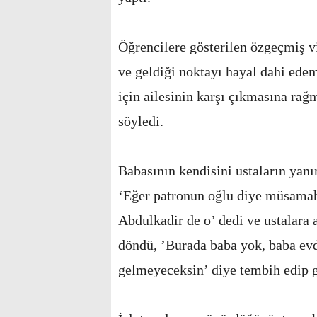
Öğrencilere gösterilen özgeçmiş v
ve geldiği noktayı hayal dahi ede
için ailesinin karşı çıkmasına rağ
söyledi.
Babasının kendisini ustaların ya
‘Eğer patronun oğlu diye müsamah
Abdulkadir de o’ dedi ve ustalara 
döndü, ’Burada baba yok, baba evd
gelmeyeceksin’ diye tembih edip gi