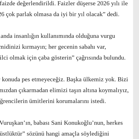
faizde değerlendirildi. Faizler düşerse 2026 yılı ile
6 çok parlak olmasa da iyi bir yıl olacak” dedi.
alanda insanlığın kullanımında olduğuna vurgu
idinizi kırmayın; her gecenin sabahı var,
stilci olmak için çaba gösterin” çağrısında bulundu.
r konuda pes etmeyeceğiz. Başka ülkemiz yok. Bizi
mızdan çıkarmadan elimizi taşın altına koymalıyız,
rencilerin ümitlerini korumalarını istedi.
 Vuruşkan’ın, babası Sani Konukoğlu’nun, herkes
rüstlüktür” sözünü hangi amaçla söylediğini