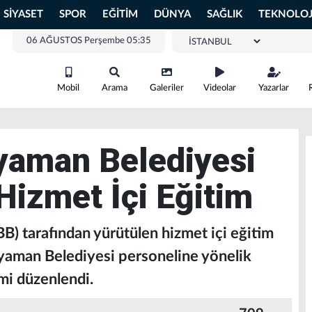
SİYASET
SPOR
EĞİTİM
DÜNYA
SAĞLIK
TEKNOLOJ
06 AĞUSTOS Perşembe 05:35
Mobil
Arama
Galeriler
Videolar
Yazarlar
yaman Belediyesi
Hizmet İçi Eğitim
BB) tarafından yürütülen hizmet içi eğitim
yaman Belediyesi personeline yönelik
imi düzenlendi.