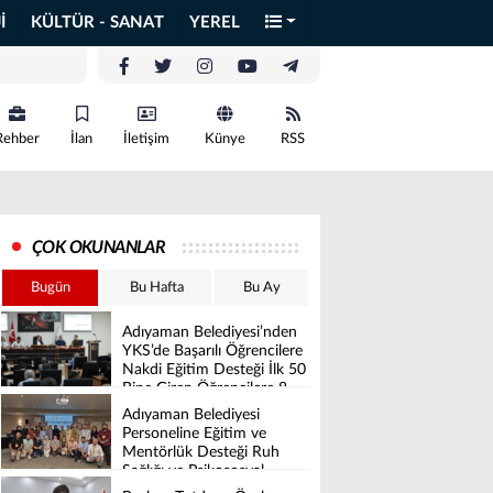
İ
KÜLTÜR - SANAT
YEREL
Rehber
İlan
İletişim
Künye
RSS
ÇOK OKUNANLAR
Bugün
Bu Hafta
Bu Ay
Adıyaman Belediyesi’nden
YKS’de Başarılı Öğrencilere
Nakdi Eğitim Desteği İlk 50
Bine Giren Öğrencilere 8
Bin İle 16 Bin TL Arasında
Adıyaman Belediyesi
Destek Verilecek
Personeline Eğitim ve
Mentörlük Desteği Ruh
Sağlığı ve Psikososyal
Destek Projesi Başarıyla