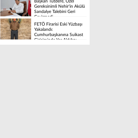
Başkan Tutdere, Özel
Tamamlandı
Gereksinimli Nehir'in Akülü
Sandalye Talebini Geri
Çevirmedi
FETÖ Firarisi Eski Yüzbaşı
Yakalandı:
Cumhurbaşkanına Suikast
Girişiminde Yer Aldığını
İtiraf Etti