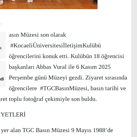
asın Müzesi son olarak
#KocaeliÜniversitesiİletişimKulübü
ı
öğrencilerini konuk etti. Kulübün 18 öğrencisi
başkanları Abbas Vural ile 6 Kasım 2025
Perşembe günü Müzeyi gezdi. Ziyaret sırasında
edi
öğrencilere #TGCBasınMüzesi, basın tarihi ve
aret toplu fotoğraf çekimiyle son buldu.
İYETLERİ
a yer alan TGC Basın Müzesi 9 Mayıs 1988’de