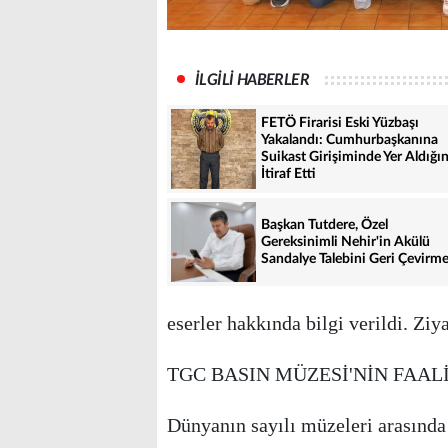
İLGİLİ HABERLER
FETÖ Firarisi Eski Yüzbaşı
Yakalandı: Cumhurbaşkanına
Suikast Girişiminde Yer Aldığın
İtiraf Etti
Başkan Tutdere, Özel
Gereksinimli Nehir'in Akülü
Sandalye Talebini Geri Çevirm
eserler hakkında bilgi verildi. Ziy
TGC BASIN MÜZESİ'NİN FAAL
Dünyanın sayılı müzeleri arasınd