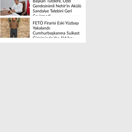
Başkan Tutdere, Özel
Tamamlandı
Gereksinimli Nehir'in Akülü
Sandalye Talebini Geri
Çevirmedi
FETÖ Firarisi Eski Yüzbaşı
Yakalandı:
Cumhurbaşkanına Suikast
Girişiminde Yer Aldığını
İtiraf Etti