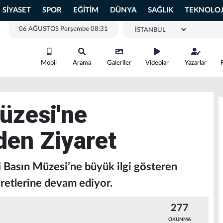
SİYASET
SPOR
EĞİTİM
DÜNYA
SAĞLIK
TEKNOLOJ
06 AĞUSTOS Perşembe 08:31
Mobil
Arama
Galeriler
Videolar
Yazarlar
üzesi'ne
den Ziyaret
 Basın Müzesi’ne büyük ilgi gösteren
aretlerine devam ediyor.
277
OKUNMA