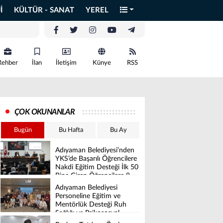
İ
KÜLTÜR - SANAT
YEREL
Rehber
İlan
İletişim
Künye
RSS
ÇOK OKUNANLAR
Bugün
Bu Hafta
Bu Ay
Adıyaman Belediyesi’nden
YKS’de Başarılı Öğrencilere
Nakdi Eğitim Desteği İlk 50
Bine Giren Öğrencilere 8
Bin İle 16 Bin TL Arasında
Adıyaman Belediyesi
Destek Verilecek
Personeline Eğitim ve
Mentörlük Desteği Ruh
Sağlığı ve Psikososyal
Destek Projesi Başarıyla