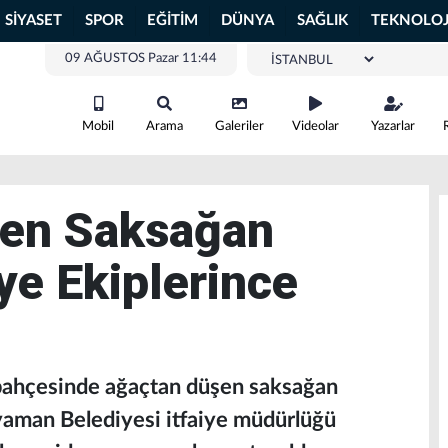
SİYASET
SPOR
EĞİTİM
DÜNYA
SAĞLIK
TEKNOLOJ
09 AĞUSTOS Pazar 11:44
Mobil
Arama
Galeriler
Videolar
Yazarlar
en Saksağan
ye Ekiplerince
bahçesinde ağaçtan düşen saksağan
yaman Belediyesi itfaiye müdürlüğü