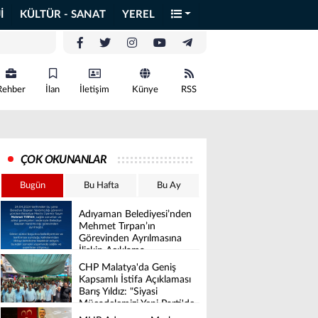
İ
KÜLTÜR - SANAT
YEREL
Rehber
İlan
İletişim
Künye
RSS
ÇOK OKUNANLAR
Bugün
Bu Hafta
Bu Ay
Adıyaman Belediyesi’nden
Mehmet Tırpan’ın
Görevinden Ayrılmasına
İlişkin Açıklama
CHP Malatya'da Geniş
Kapsamlı İstifa Açıklaması
Barış Yıldız: "Siyasi
Mücadelemizi Yeni Parti'de
Sürdüreceğiz"