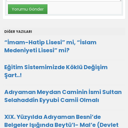
DİĞER YAZILARI
“İmam-Hatip Lisesi” mi, “İslam
Medeniyeti Lisesi” mi?
Eğitim Sistemimizde Köklü Değişim
Şart..!
Adıyaman Meydan Caminin İsmi Sultan
Selahaddin Eyyubi Camii Olmalı
XIX. Yüzyılda Adıyaman Besni’de
Belgeler Işığında Beytü’l- Mal’e (Devlet