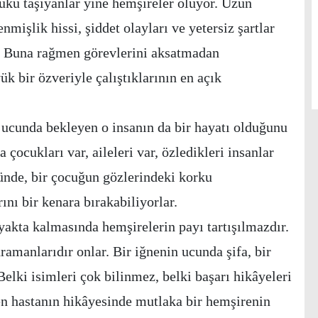
ükü taşıyanlar yine hemşireler oluyor. Uzun
enmişlik hissi, şiddet olayları ve yetersiz şartlar
r. Buna rağmen görevlerini aksatmadan
k bir özveriyle çalıştıklarının en açık
ş ucunda bekleyen o insanın da bir hayatı olduğunu
çocukları var, aileleri var, özledikleri insanlar
ğünde, bir çocuğun gözlerindeki korku
nı bir kenara bırakabiliyorlar.
akta kalmasında hemşirelerin payı tartışılmazdır.
manlarıdır onlar. Bir iğnenin ucunda şifa, bir
Belki isimleri çok bilinmez, belki başarı hikâyeleri
n hastanın hikâyesinde mutlaka bir hemşirenin