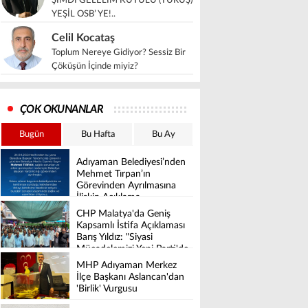
ŞİMDİ GELELİM KUYULU (TURUŞ)
YEŞİL OSB’ YE!..
Celil Kocataş
Toplum Nereye Gidiyor? Sessiz Bir
Çöküşün İçinde miyiz?
ÇOK OKUNANLAR
Bugün
Bu Hafta
Bu Ay
Adıyaman Belediyesi’nden
Mehmet Tırpan’ın
Görevinden Ayrılmasına
İlişkin Açıklama
CHP Malatya'da Geniş
Kapsamlı İstifa Açıklaması
Barış Yıldız: "Siyasi
Mücadelemizi Yeni Parti'de
Sürdüreceğiz"
MHP Adıyaman Merkez
İlçe Başkanı Aslancan'dan
'Birlik' Vurgusu