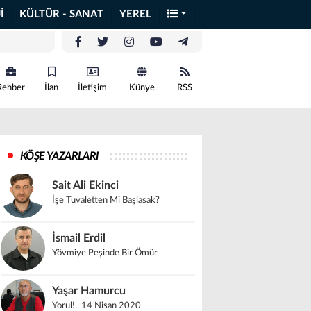
İ
KÜLTÜR - SANAT
YEREL
Rehber
İlan
İletişim
Künye
RSS
KÖŞE YAZARLARI
Sait Ali Ekinci
İşe Tuvaletten Mi Başlasak?
İsmail Erdil
Yövmiye Peşinde Bir Ömür
Yaşar Hamurcu
Yorul!.. 14 Nisan 2020