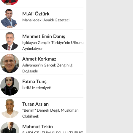
M.Ali Öztürk
Mahalledeki Ayaklı Gazeteci
Mehmet Emin Danış
Işıldayan Gençlik Türkiye’nin Ufkunu
Aydınlatıyor
Ahmet Korkmaz
Adıyaman’ın Gerçek Zenginliği
Doğasıdır
Fatma Tunç
İktifâ Medeniyeti
Turan Arslan
"Benim" Demek Değil, Müslüman
Olabilmek
Mahmut Tekin