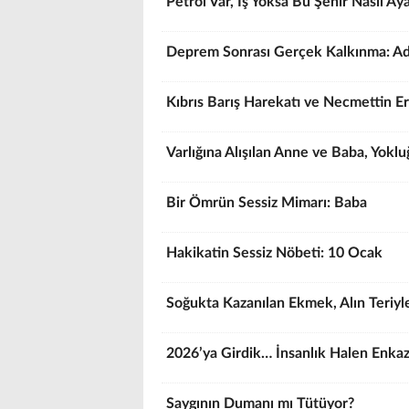
Petrol Var, İş Yoksa Bu Şehir Nasıl A
Deprem Sonrası Gerçek Kalkınma: Ad
Kıbrıs Barış Harekatı ve Necmettin E
Varlığına Alışılan Anne ve Baba, Yokl
Bir Ömrün Sessiz Mimarı: Baba
Hakikatin Sessiz Nöbeti: 10 Ocak
Soğukta Kazanılan Ekmek, Alın Teriyle
2026’ya Girdik… İnsanlık Halen Enkaz
Saygının Dumanı mı Tütüyor?