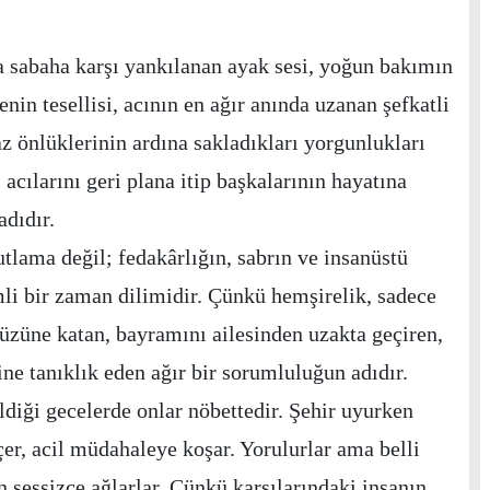
sabaha karşı yankılanan ayak sesi, yoğun bakımın
nin tesellisi, acının en ağır anında uzanan şefkatli
z önlüklerinin ardına sakladıkları yorgunlukları
acılarını geri plana itip başkalarının hayatına
adıdır.
utlama değil; fedakârlığın, sabrın ve insanüstü
i bir zaman dilimidir. Çünkü hemşirelik, sadece
düzüne katan, bayramını ailesinden uzakta geçiren,
ne tanıklık eden ağır bir sorumluluğun adıdır.
iği gecelerde onlar nöbettedir. Şehir uyurken
çer, acil müdahaleye koşar. Yorulurlar ama belli
 sessizce ağlarlar. Çünkü karşılarındaki insanın