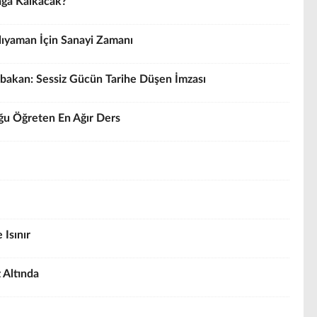
yağa Kalkacak?
ıyaman İçin Sanayi Zamanı
rbakan: Sessiz Gücün Tarihe Düşen İmzası
uğu Öğreten En Ağır Ders
 Isınır
 Altında