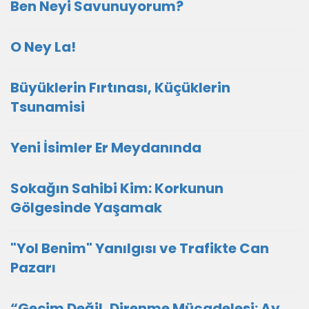
Ben Neyi Savunuyorum?
O Ney La!
Büyüklerin Fırtınası, Küçüklerin
Tsunamisi
Yeni İsimler Er Meydanında
Sokağın Sahibi Kim: Korkunun
Gölgesinde Yaşamak
"Yol Benim" Yanılgısı ve Trafikte Can
Pazarı
“Geçim Değil, Direnme Mücadelesi: Ay