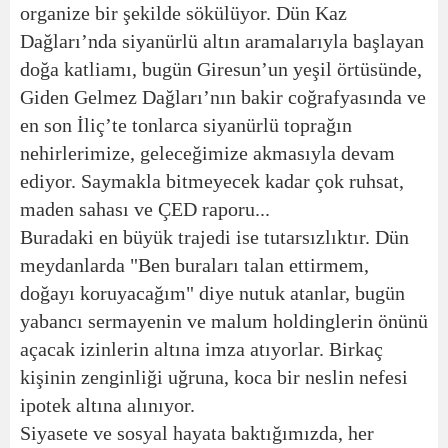
organize bir şekilde sökülüyor. Dün Kaz
Dağları’nda siyanürlü altın aramalarıyla başlayan
doğa katliamı, bugün Giresun’un yeşil örtüsünde,
Giden Gelmez Dağları’nın bakir coğrafyasında ve
en son İliç’te tonlarca siyanürlü toprağın
nehirlerimize, geleceğimize akmasıyla devam
ediyor. Saymakla bitmeyecek kadar çok ruhsat,
maden sahası ve ÇED raporu...
Buradaki en büyük trajedi ise tutarsızlıktır. Dün
meydanlarda "Ben buraları talan ettirmem,
doğayı koruyacağım" diye nutuk atanlar, bugün
yabancı sermayenin ve malum holdinglerin önünü
açacak izinlerin altına imza atıyorlar. Birkaç
kişinin zenginliği uğruna, koca bir neslin nefesi
ipotek altına alınıyor.
Siyasete ve sosyal hayata baktığımızda, her