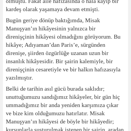
olmuştu. Fakat aile hafızasında o hâlâ kayıp bir
kardeş olarak yaşamaya devam etmişti.
Bugün geriye dönüp baktığımda, Misak
Manuşyan’ın hikâyesinin yalnızca bir
direnişçinin hikâyesi olmadığını görüyorum. Bu
hikâye; Adıyaman’dan Paris’e, sürgünden
direnişe, şiirden özgürlüğe uzanan uzun bir
insanlık hikâyesidir. Bir şairin kalemiyle, bir
direnişçinin cesaretiyle ve bir halkın hafızasıyla
yazılmıştır.
Belki de tarihin asıl gücü burada saklıdır;
unuttuğumuzu sandığımız hikâyeler, bir gün hiç
ummadığımız bir anda yeniden karşımıza çıkar
ve bize kim olduğumuzu hatırlatır. Misak
Manuşyan’ın hikâyesi de böyle bir hikâyedir;
kurşunlarla susturulmak istenen bir şairin, aradan