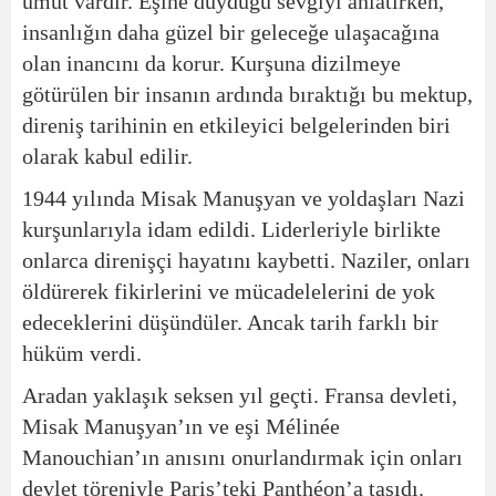
umut vardır. Eşine duyduğu sevgiyi anlatırken,
insanlığın daha güzel bir geleceğe ulaşacağına
olan inancını da korur. Kurşuna dizilmeye
götürülen bir insanın ardında bıraktığı bu mektup,
direniş tarihinin en etkileyici belgelerinden biri
olarak kabul edilir.
1944 yılında Misak Manuşyan ve yoldaşları Nazi
kurşunlarıyla idam edildi. Liderleriyle birlikte
onlarca direnişçi hayatını kaybetti. Naziler, onları
öldürerek fikirlerini ve mücadelelerini de yok
edeceklerini düşündüler. Ancak tarih farklı bir
hüküm verdi.
Aradan yaklaşık seksen yıl geçti. Fransa devleti,
Misak Manuşyan’ın ve eşi Mélinée
Manouchian’ın anısını onurlandırmak için onları
devlet töreniyle Paris’teki Panthéon’a taşıdı.