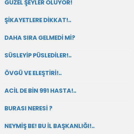
GÜZEL ŞEYLER OLUYOR!
ŞİKAYETLERE DİKKAT!..
DAHA SIRA GELMEDİ Mİ?
SÜSLEYİP PÜSLEDİLER!..
ÖVGÜ VE ELEŞTİRİ!..
ACİL DE BİN 991 HASTA!..
BURASI NERESİ ?
NEYMİŞ BE! BU İL BAŞKANLIĞI!..