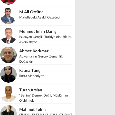
M.Ali Öztürk
Mahalledeki Ayaklı Gazeteci
Mehmet Emin Danış
Işıldayan Gençlik Türkiye’nin Ufkunu
Aydınlatıyor
Ahmet Korkmaz
Adıyaman’ın Gerçek Zenginliği
Doğasıdır
Fatma Tunç
İktifâ Medeniyeti
Turan Arslan
"Benim" Demek Değil, Müslüman
Olabilmek
Mahmut Tekin