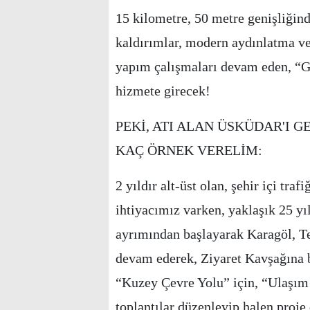
15 kilometre, 50 metre genişliğinde
kaldırımlar, modern aydınlatma ve
yapım çalışmaları devam eden, “G
hizmete girecek!
PEKİ, ATI ALAN ÜSKÜDAR'I G
KAÇ ÖRNEK VERELİM:
2 yıldır alt-üst olan, şehir içi traf
ihtiyacımız varken, yaklaşık 25 yı
ayrımından başlayarak Karagöl, T
devam ederek, Ziyaret Kavşağına b
“Kuzey Çevre Yolu” için, “Ulaşım a
toplantılar düzenleyip halen proje