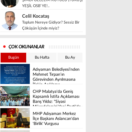
ŞİMDİ GELELİM KUYULU (TURUŞ)
YEŞİL OSB’ YE!..
Celil Kocataş
Toplum Nereye Gidiyor? Sessiz Bir
Çöküşün İçinde miyiz?
ÇOK OKUNANLAR
Bugün
Bu Hafta
Bu Ay
Adıyaman Belediyesi’nden
Mehmet Tırpan’ın
Görevinden Ayrılmasına
İlişkin Açıklama
CHP Malatya'da Geniş
Kapsamlı İstifa Açıklaması
Barış Yıldız: "Siyasi
Mücadelemizi Yeni Parti'de
Sürdüreceğiz"
MHP Adıyaman Merkez
İlçe Başkanı Aslancan'dan
'Birlik' Vurgusu