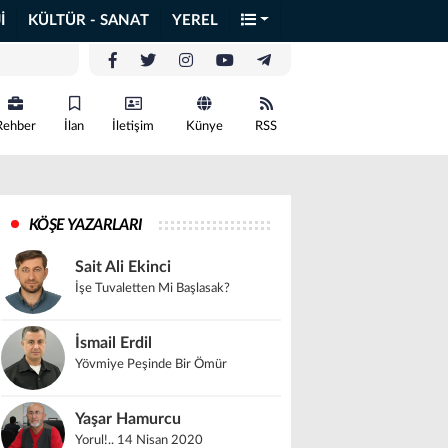
İ
KÜLTÜR - SANAT
YEREL
Rehber
İlan
İletişim
Künye
RSS
KÖŞE YAZARLARI
Sait Ali Ekinci
İşe Tuvaletten Mi Başlasak?
İsmail Erdil
Yövmiye Peşinde Bir Ömür
Yaşar Hamurcu
Yorul!.. 14 Nisan 2020