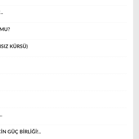
..
 MU?
MSIZ KÜRSÜ)
…
N GÜÇ BİRLİĞİ!..