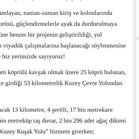
amlayan, zaman-zaman kiriş ve kolonlarında
rüsü, güçlendirmelerle ayak da durdurulmaya
ne benzer bir projenin geliştirildiği, yol
çin viyadük çalışmalarına başlanacağı söylenmesine
de biz yerimizde sayıyoruz!
eti köprülü kavşak olmak üzere 25 köprü bulunan,
e girdiği 53 kilometrelik Kuzey Çevre Yolundan
tacak 13 kilometre, 4 şeritli, 17 bin metrekare
bin metreküp taş duvar, 2 bin 296 adet ağaç dikimi
Kuzey Kuşak Yolu” hizmete girerken;