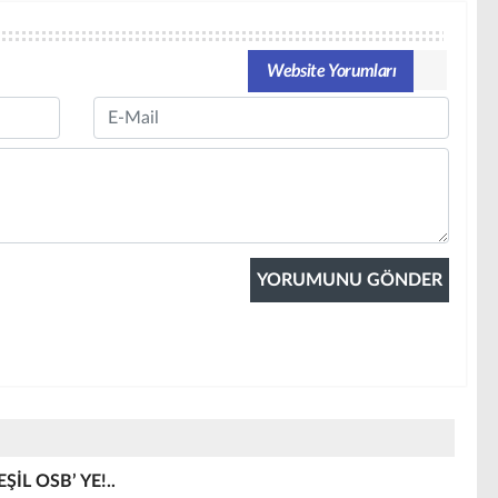
Website Yorumları
Email
İL OSB’ YE!..