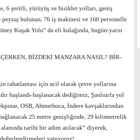
, 6 şeritli, yürüyüş ve bisiklet yolları, geniş
 peyzaj bulunan, 76 iş makinesi ve 160 personelle
üney Kuşak Yolu” da eli kulağında, bugün-yarın
EÇERKEN, BİZDEKİ MANZARA NASIL? BİR-
iğin rahatlaması için acil olarak çevre yollarına
ldır başlandı-başlanacak dediğimiz, Şanlıurfa yol
ekpınar, OSB, Ahmethoca, İndere kavşaklarından
ağlanacak 25 metre genişliğinde, 29 kilometrelik
lanında tarihi bir adım atılacak” diyerek,
 değerlendirmeleri yapıyoruz!