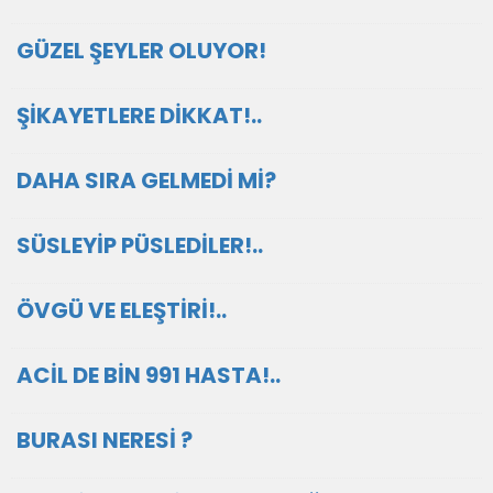
GÜZEL ŞEYLER OLUYOR!
ŞİKAYETLERE DİKKAT!..
DAHA SIRA GELMEDİ Mİ?
SÜSLEYİP PÜSLEDİLER!..
ÖVGÜ VE ELEŞTİRİ!..
ACİL DE BİN 991 HASTA!..
BURASI NERESİ ?