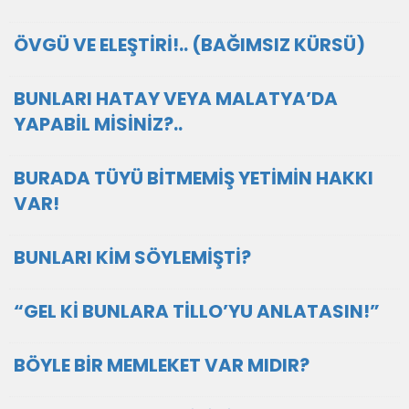
ÖVGÜ VE ELEŞTİRİ!.. (BAĞIMSIZ KÜRSÜ)
BUNLARI HATAY VEYA MALATYA’DA
YAPABİL MİSİNİZ?..
BURADA TÜYÜ BİTMEMİŞ YETİMİN HAKKI
VAR!
BUNLARI KİM SÖYLEMİŞTİ?
“GEL Kİ BUNLARA TİLLO’YU ANLATASIN!”
BÖYLE BİR MEMLEKET VAR MIDIR?