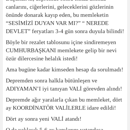
canlarını, ciğerlerini, geleceklerini gözlerinin
önünde donarak kayıp eden, bu memleketin
“SESİMİZİ DUYAN VAR MI?” “ NEREDE
DEVLET” feryatları 3-4 gün sonra duyula bilindi!
Böyle bir rezalet tablosunu içine sindiremeyen
CUMHURBAŞKANI memlekete gelip bir nevi
özür dilercesine helalık istedi!
Ama bugüne kadar kimseden hesap da sorulmadı!
Depremden sonra halkla bütünleşen ve
ADIYAMAN’I iyi tanıyan VALİ görevden alındı!
Depremde ağır yaralarla çıkan bu memleket, dört
ay KOORDİNATÖR VALİLERLE idare edildi!
Dört ay sonra yeni VALİ atandı!
O da yaklaşık 5-6 ay kapılarını vatandaşa