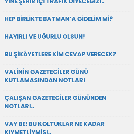
YİNE ŞEHİR İÇİ TRAFİK DİYECEĞİZ!..
HEP BİRLİKTE BATMAN’A GİDELİM Mİ?
HAYIRLI VE UĞURLU OLSUN!
BU ŞİKÂYETLERE KİM CEVAP VERECEK?
VALİNİN GAZETECİLER GÜNÜ
KUTLAMASINDAN NOTLAR!
ÇALIŞAN GAZETECİLER GÜNÜNDEN
NOTLAR!..
VAY BE! BU KOLTUKLAR NE KADAR
KIYMETLİYMİŞ!..