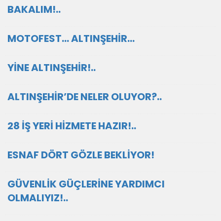
BAKALIM!..
MOTOFEST… ALTINŞEHİR…
YİNE ALTINŞEHİR!..
ALTINŞEHİR’DE NELER OLUYOR?..
28 İŞ YERİ HİZMETE HAZIR!..
ESNAF DÖRT GÖZLE BEKLİYOR!
GÜVENLİK GÜÇLERİNE YARDIMCI
OLMALIYIZ!..