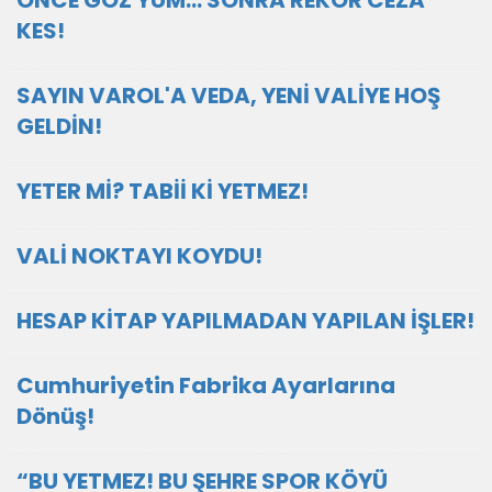
ÖNCE GÖZ YUM… SONRA REKOR CEZA
KES!
SAYIN VAROL'A VEDA, YENİ VALİYE HOŞ
GELDİN!
YETER Mİ? TABİİ Kİ YETMEZ!
VALİ NOKTAYI KOYDU!
HESAP KİTAP YAPILMADAN YAPILAN İŞLER!
Cumhuriyetin Fabrika Ayarlarına
Dönüş!
“BU YETMEZ! BU ŞEHRE SPOR KÖYÜ