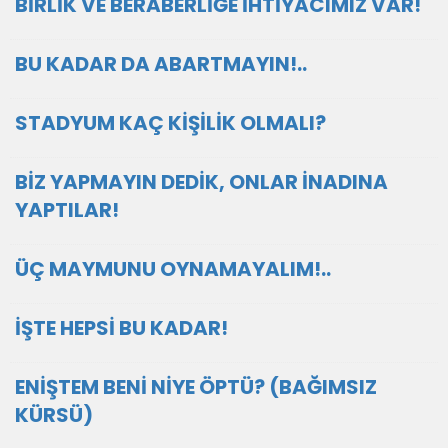
BİRLİK VE BERABERLİĞE İHTİYACIMIZ VAR!
BU KADAR DA ABARTMAYIN!..
STADYUM KAÇ KİŞİLİK OLMALI?
BİZ YAPMAYIN DEDİK, ONLAR İNADINA
YAPTILAR!
ÜÇ MAYMUNU OYNAMAYALIM!..
İŞTE HEPSİ BU KADAR!
ENİŞTEM BENİ NİYE ÖPTÜ? (BAĞIMSIZ
KÜRSÜ)