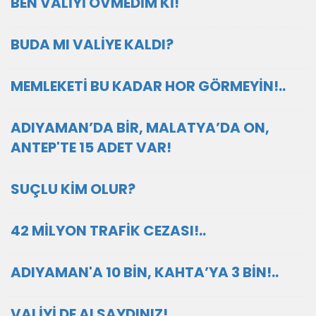
BEN VALİYİ ÖVMEDİM Kİ!
BUDA MI VALİYE KALDI?
MEMLEKETİ BU KADAR HOR GÖRMEYİN!..
ADIYAMAN’DA BİR, MALATYA’DA ON,
ANTEP'TE 15 ADET VAR!
SUÇLU KİM OLUR?
42 MİLYON TRAFİK CEZASI!..
ADIYAMAN'A 10 BİN, KAHTA’YA 3 BİN!..
VALİYİ DE ALSAYDINIZ!..