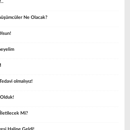
..
nüşümcüler Ne Olacak?
Olsun!
meyelim
M
Tedavi olmalıyız!
 Olduk!
İletilecek Mi?
si Haline Geldi!