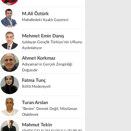
M.Ali Öztürk
Mahalledeki Ayaklı Gazeteci
Mehmet Emin Danış
Işıldayan Gençlik Türkiye’nin Ufkunu
Aydınlatıyor
Ahmet Korkmaz
Adıyaman’ın Gerçek Zenginliği
Doğasıdır
Fatma Tunç
İktifâ Medeniyeti
Turan Arslan
"Benim" Demek Değil, Müslüman
Olabilmek
Mahmut Tekin