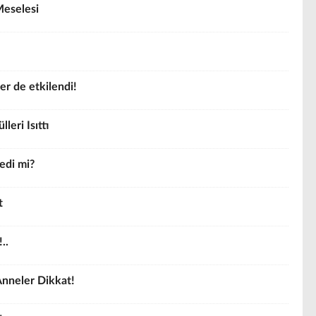
Meselesi
er de etkilendi!
leri Isıttı
medi mi?
t
..
nneler Dikkat!