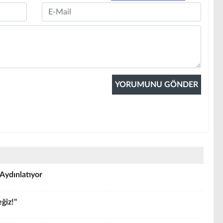
Email
Aydınlatıyor
ğiz!"