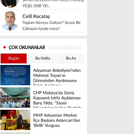
ŞİMDİ GELELİM KUYULU (TURUŞ)
YEŞİL OSB’ YE!..
Celil Kocataş
Toplum Nereye Gidiyor? Sessiz Bir
Çöküşün İçinde miyiz?
ÇOK OKUNANLAR
Bugün
Bu Hafta
Bu Ay
Adıyaman Belediyesi’nden
Mehmet Tırpan’ın
Görevinden Ayrılmasına
İlişkin Açıklama
CHP Malatya'da Geniş
Kapsamlı İstifa Açıklaması
Barış Yıldız: "Siyasi
Mücadelemizi Yeni Parti'de
Sürdüreceğiz"
MHP Adıyaman Merkez
İlçe Başkanı Aslancan'dan
'Birlik' Vurgusu