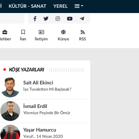
İ
KÜLTÜR - SANAT
YEREL
Rehber
İlan
İletişim
Künye
RSS
KÖŞE YAZARLARI
Sait Ali Ekinci
İşe Tuvaletten Mi Başlasak?
İsmail Erdil
Yövmiye Peşinde Bir Ömür
Yaşar Hamurcu
Yorul!.. 14 Nisan 2020