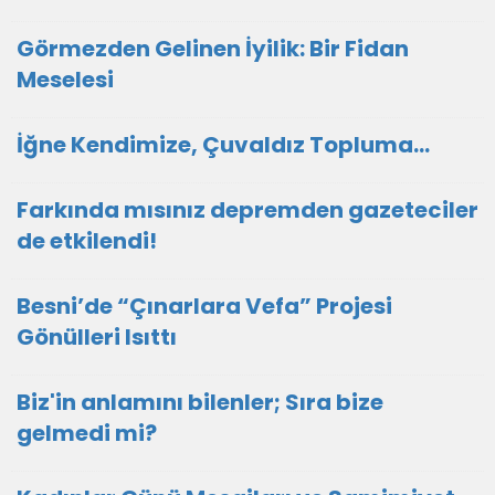
Görmezden Gelinen İyilik: Bir Fidan
Meselesi
İğne Kendimize, Çuvaldız Topluma…
Farkında mısınız depremden gazeteciler
de etkilendi!
Besni’de “Çınarlara Vefa” Projesi
Gönülleri Isıttı
Biz'in anlamını bilenler; Sıra bize
gelmedi mi?