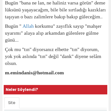
Bugün "bana ne lan, ne haliniz varsa görün" deme
lüksünü yaşayacağım, bile bile sırtladığı kazıkları
taşıyan o bazı zalimlere bakıp bakıp güleceğim..
Bugün "
Allah
korkumu" zayıflık sayıp "mahşer
uyarımı" alaya alıp arkamdan gülenlere gülme
günü...
Çok mu "tın" diyorsanız elbette "tın" diyorum,
yok yok aslında "tın" değil "dank" diyene selâm
olsun.
m.emindanis@hotmail.com
Neler Söylendi?
Site