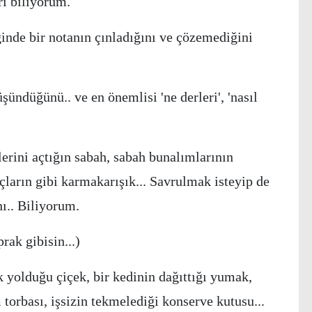
ı biliyorum.
inde bir notanın çınladığını ve çözemediğini
 düşündüğünü.. ve en önemlisi 'ne derleri', 'nasıl
erini açtığın sabah, sabah bunalımlarının
çların gibi karmakarışık... Savrulmak isteyip de
ı.. Biliyorum.
ak gibisin...)
yolduğu çiçek, bir kedinin dağıttığı yumak,
orbası, işsizin tekmelediği konserve kutusu...