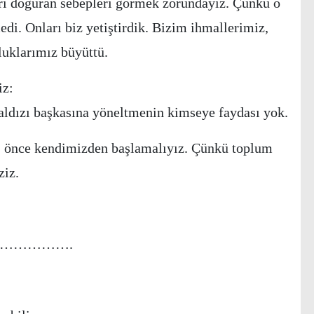
ı doğuran sebepleri görmek zorundayız. Çünkü o
di. Onları biz yetiştirdik. Bizim ihmallerimiz,
luklarımız büyüttü.
iz:
aldızı başkasına yöneltmenin kimseye faydası yok.
k, önce kendimizden başlamalıyız. Çünkü toplum
ziz.
…………….