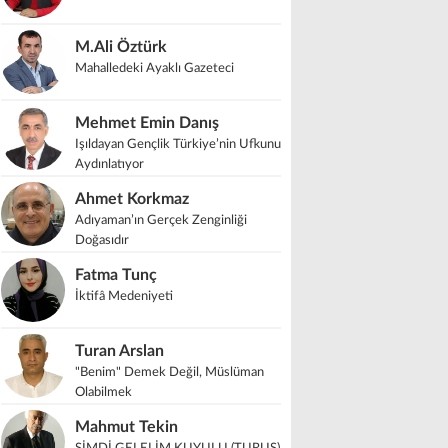
M.Ali Öztürk
Mahalledeki Ayaklı Gazeteci
Mehmet Emin Danış
Işıldayan Gençlik Türkiye’nin Ufkunu
Aydınlatıyor
Ahmet Korkmaz
Adıyaman’ın Gerçek Zenginliği
Doğasıdır
Fatma Tunç
İktifâ Medeniyeti
Turan Arslan
"Benim" Demek Değil, Müslüman
Olabilmek
Mahmut Tekin