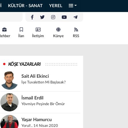
İ
KÜLTÜR - SANAT
YEREL
Rehber
İlan
İletişim
Künye
RSS
KÖŞE YAZARLARI
Sait Ali Ekinci
İşe Tuvaletten Mi Başlasak?
İsmail Erdil
Yövmiye Peşinde Bir Ömür
Yaşar Hamurcu
Yorul!.. 14 Nisan 2020