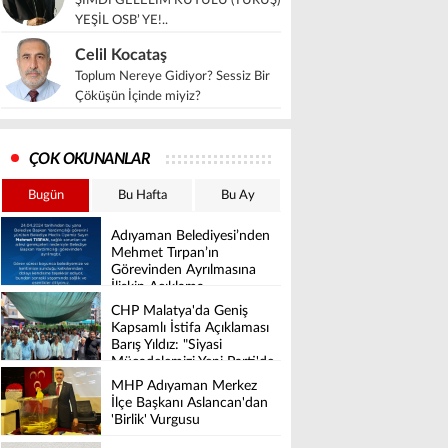
ŞİMDİ GELELİM KUYULU (TURUŞ)
YEŞİL OSB’ YE!..
Celil Kocataş
Toplum Nereye Gidiyor? Sessiz Bir
Çöküşün İçinde miyiz?
ÇOK OKUNANLAR
Bugün
Bu Hafta
Bu Ay
Adıyaman Belediyesi’nden
Mehmet Tırpan’ın
Görevinden Ayrılmasına
İlişkin Açıklama
CHP Malatya'da Geniş
Kapsamlı İstifa Açıklaması
Barış Yıldız: "Siyasi
Mücadelemizi Yeni Parti'de
Sürdüreceğiz"
MHP Adıyaman Merkez
İlçe Başkanı Aslancan'dan
'Birlik' Vurgusu