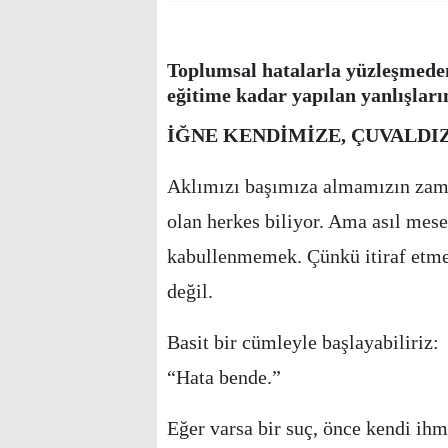
Toplumsal hatalarla yüzleşmede
eğitime kadar yapılan yanlışları
İĞNE KENDİMİZE, ÇUVALD
Aklımızı başımıza almamızın zaman
olan herkes biliyor. Ama asıl mes
kabullenmemek. Çünkü itiraf etme
değil.
Basit bir cümleyle başlayabiliriz:
“Hata bende.”
Eğer varsa bir suç, önce kendi ih