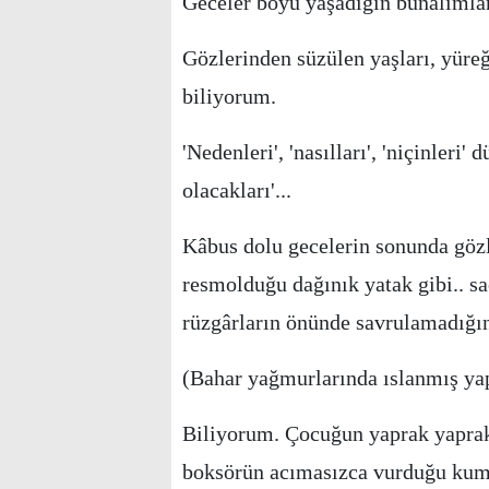
Geceler boyu yaşadığın bunalımlar
Gözlerinden süzülen yaşları, yüreğ
biliyorum.
'Nedenleri', 'nasılları', 'niçinleri'
olacakları'...
Kâbus dolu gecelerin sonunda gözl
resmolduğu dağınık yatak gibi.. sa
rüzgârların önünde savrulamadığın
(Bahar yağmurlarında ıslanmış yapr
Biliyorum. Çocuğun yaprak yaprak 
boksörün acımasızca vurduğu kum t